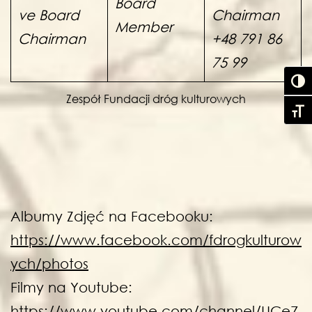
Board
ve Board
Chairman
Member
Chairman
+48 791 86
75 99
Toggl
Zespół Fundacji dróg kulturowych
Toggl
Albumy Zdjęć na Facebooku:
https://www.facebook.com/fdrogkulturow
ych/photos
Filmy na Youtube:
https://www.youtube.com/channel/UCe7