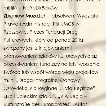
mEfjlAierNqYeDk8okGw
Zbigniew Możdżeń
– absolwent Wydziału
Prawa i Administracji Filii UMCS w
Rzeszowie. Prezes Fundacji Dróg
Kulturowych, który od ponad 20 lat
związany jest z inicjowaniem i
promowaniem szlaków kulturowych oraz
pozyskiwaniem funduszy na ich tworzenie.
Twórca lub współtwórca wielu projektów
m.in. „Droga Integralnej Odnowy
Człowieka Via Reginae”, „Via Reginae”,
„Na kupieckim szlaku”, „VIA Regia –
Kulturstraße des Europarates”. Autor