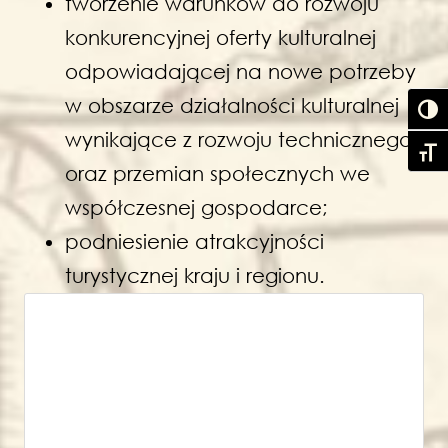
tworzenie warunków do rozwoju
konkurencyjnej oferty kulturalnej
odpowiadającej na nowe potrzeby
w obszarze działalności kulturalnej
Toggl
wynikające z rozwoju technicznego
Toggl
oraz przemian społecznych we
współczesnej gospodarce;
podniesienie atrakcyjności
turystycznej kraju i regionu.