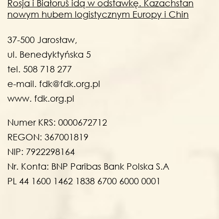
Rosja i Białoruś idą w odstawkę. Kazachstan
nowym hubem logistycznym Europy i Chin
37-500 Jarosław,
ul. Benedyktyńska 5
tel. 508 718 277
e-mail. fdk@fdk.org.pl
www. fdk.org.pl
Numer KRS: 0000672712
REGON: 367001819
NIP: 7922298164
Nr. Konta: BNP Paribas Bank Polska S.A
PL 44 1600 1462 1838 6700 6000 0001