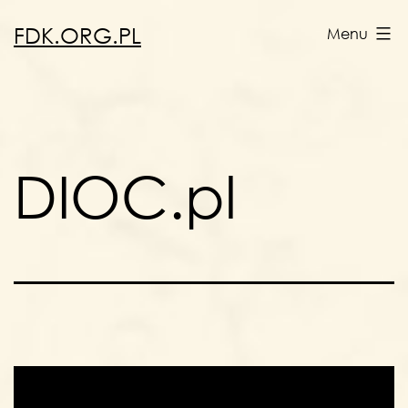
Przejdź
FDK.ORG.PL
Menu
do
treści
DIOC.pl